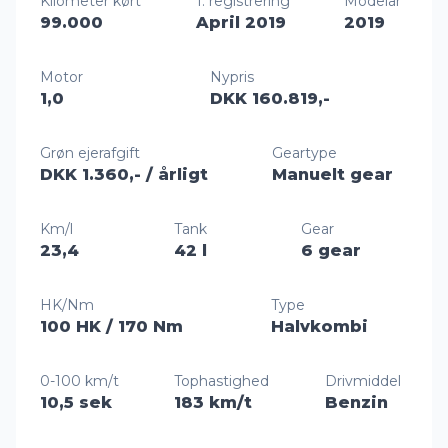
Kilometer kørt
1. registrering
Modelår
99.000
April 2019
2019
Motor
Nypris
1,0
DKK 160.819,-
Grøn ejerafgift
Geartype
DKK 1.360,-
/ årligt
Manuelt gear
Km/l
Tank
Gear
23,4
42 l
6 gear
HK/Nm
Type
100 HK
/ 170 Nm
Halvkombi
0-100 km/t
Tophastighed
Drivmiddel
10,5 sek
183 km/t
Benzin