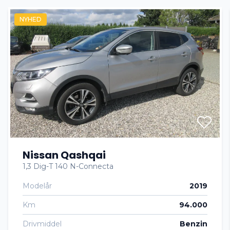
NYHED
DAB+ radio
Dual zone klimaanlæg
Dæktryksystem
El-klapbare sidespejle
Nissan Qashqai
El-ruder x4
1,3 Dig-T 140 N-Connecta
Modelår
2019
El-spejle
Km
94.000
Fartpilot
Drivmiddel
Benzin