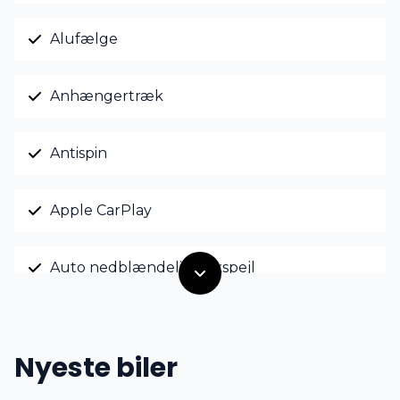
Alufælge
Anhængertræk
Antispin
Apple CarPlay
Auto nedblændelig bakspejl
Automatisk lys
Nyeste biler
AUX tilslutning