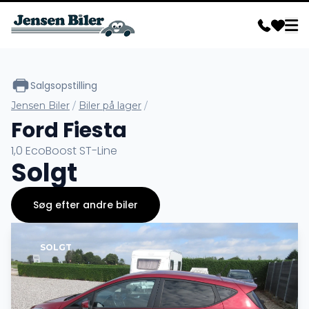
Salgsopstilling
Jensen Biler
/
Biler på lager
/
Ford Fiesta
1,0 EcoBoost ST-Line
Solgt
Søg efter andre biler
SOLGT