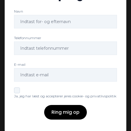
Navn
Læderrat
Navigation
Telefonnummer
Splitbagsæder
E-mail
Sædevarme
Tonede ruder
Ja, jeg har læst og accepterer jeres cookie- og privatlivspolitik
Træthedsregistrering
Ring mig op
Vejbaneassistent