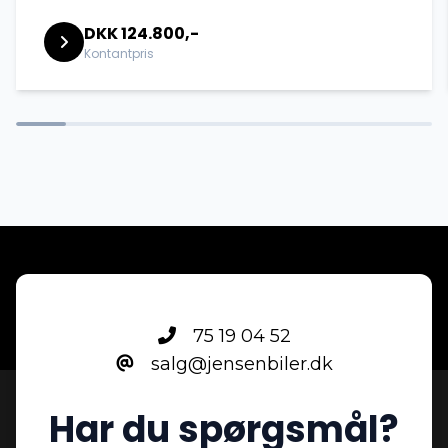
DKK 124.800,-
Splitbagsæder
Kontantpris
Sædevarme
75 19 04 52
salg@jensenbiler.dk
Har du spørgsmål?