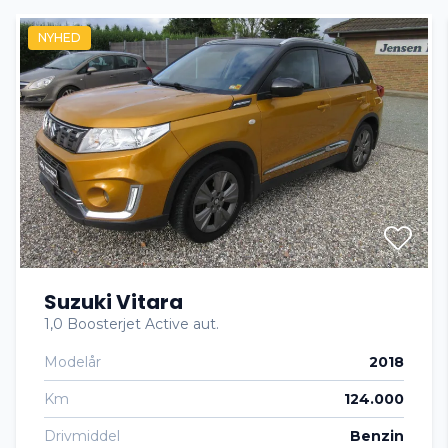
NYHED
El-spejle
Fjernbetjent centrallås
Fuldautomatisk klimaanlæg
Højdejusterbare forsæder
Suzuki Vitara
Højdejusterbart førersæde
1,0 Boosterjet Active aut.
Modelår
2018
Navigation
Km
124.000
Parkeringssensor bagved
Drivmiddel
Benzin