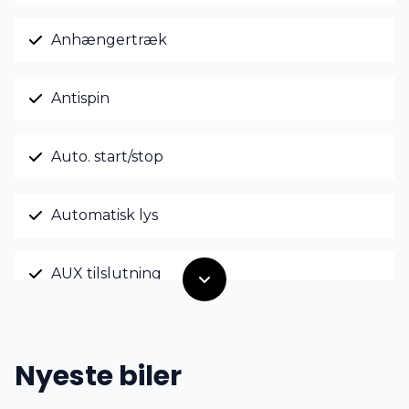
Anhængertræk
Antispin
Auto. start/stop
Automatisk lys
AUX tilslutning
Dæktryksystem
Nyeste biler
El-ruder