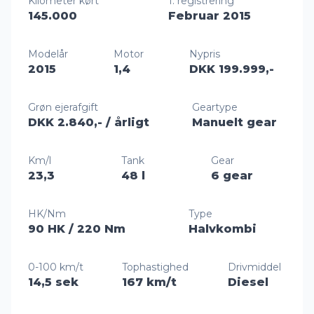
Kilometer kørt
1. registrering
145.000
Februar 2015
Modelår
Motor
Nypris
2015
1,4
DKK 199.999,-
Grøn ejerafgift
Geartype
DKK 2.840,-
/ årligt
Manuelt gear
Km/l
Tank
Gear
23,3
48 l
6 gear
HK/Nm
Type
90 HK
/ 220 Nm
Halvkombi
0-100 km/t
Tophastighed
Drivmiddel
14,5 sek
167 km/t
Diesel