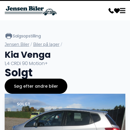
Salgsopstilling
Jensen Biler
/
Biler på lager
/
Kia Venga
1,4 CRDi 90 Motion+
Solgt
Søg efter andre biler
SOLGT