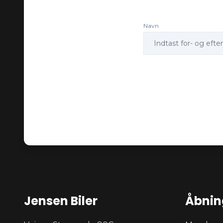
Navn
Jensen Biler
Åbnin