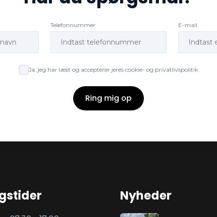
Telefonnummer
E-mail
Ja, jeg har læst og accepterer jeres cookie- og privatlivspolitik
Ring mig op
gstider
Nyheder