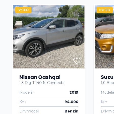
Læderrat
Navigat
NYHED
NYHED
Parkeringssensor foran
Skilte
Sædevarme
Tonede
Tågelygter
Nissan Qashqai
Suzu
1,3 Dig-T 140 N-Connecta
1,0 Boo
Modelår
2019
Modelå
Km
94.000
Km
Drivmiddel
Benzin
Drivmi