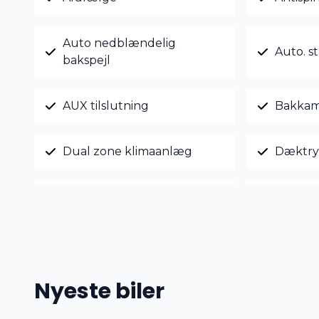
Auto nedblændelig
Auto. st
bakspejl
AUX tilslutning
Bakkam
Dual zone klimaanlæg
Dæktry
El-ruder x4
Fjernbe
Højdejusterbare forsæder
Højdeju
Nyeste biler
Kamera 360 grader
Køreco