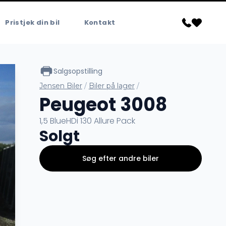
Pristjek din bil
Kontakt
Salgsopstilling
Jensen Biler
/
Biler på lager
/
Peugeot 3008
1,5 BlueHDi 130 Allure Pack
Solgt
Søg efter andre biler