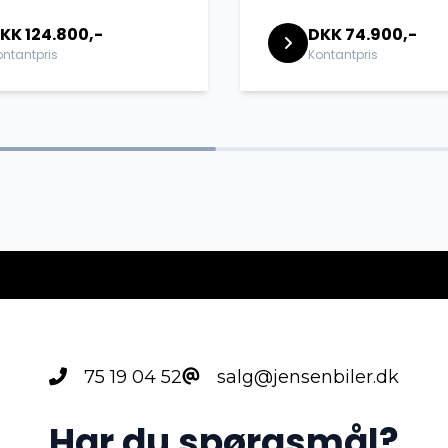
KK 124.800,-
DKK 74.900,-
ontantpris
Kontantpris
75 19 04 52
salg@jensenbiler.dk
Har du spørgsmål?