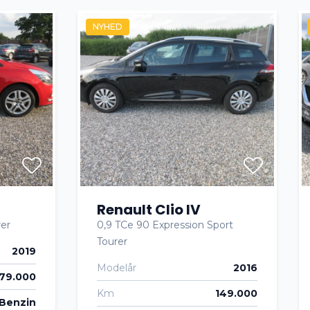
NYHED
Renault Clio IV
rer
0,9 TCe 90 Expression Sport
Tourer
2019
Modelår
2016
79.000
Km
149.000
Benzin