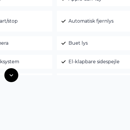
art/stop
Automatisk fjernlys
era
Buet lys
ksystem
El-klapbare sidespejle
tjent centrallås
Fuld LED forlygter
sterbart førersæde
Isofix
mputer
LED kørelys