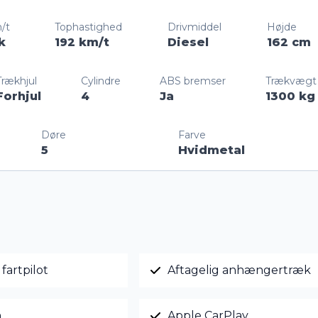
/t
Tophastighed
Drivmiddel
Højde
k
192 km/t
Diesel
162 cm
Trækhjul
Cylindre
ABS bremser
Trækvægt
Forhjul
4
Ja
1300 kg
Døre
Farve
5
Hvidmetal
fartpilot
Aftagelig anhængertræk
n
Apple CarPlay