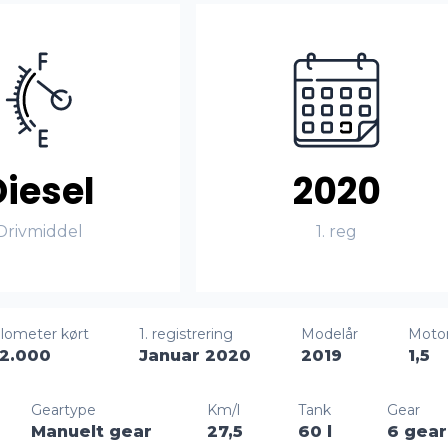
Diesel
2020
Drivmiddel
1. reg
ilometer kørt
1. registrering
Modelår
Moto
2.000
Januar 2020
2019
1,5
Geartype
Km/l
Tank
Gear
Manuelt gear
27,5
60 l
6 gear