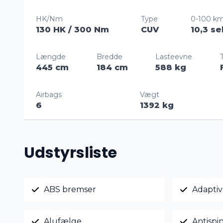
HK/Nm
Type
0-100 km
130 HK
/ 300 Nm
CUV
10,3 se
Længde
Bredde
Lasteevne
445 cm
184 cm
588 kg
Airbags
Vægt
6
1392 kg
Udstyrsliste
ABS bremser
Adaptiv 
Alufælge
Antispi