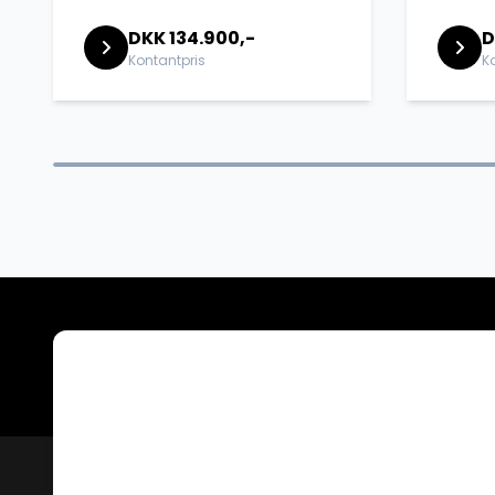
DKK 134.900,-
D
Kontantpris
K