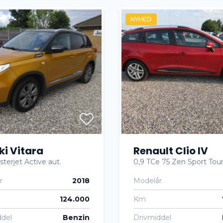
ion
Parkeringssensor bagved
NYHED
genkendelse
Splitbagsæder
 ruder
Træthedsregistrering
ki Vitara
Renault Clio IV
sterjet Active aut.
0,9 TCe 75 Zen Sport Tou
r
2018
Modelår
124.000
Km
ddel
Benzin
Drivmiddel