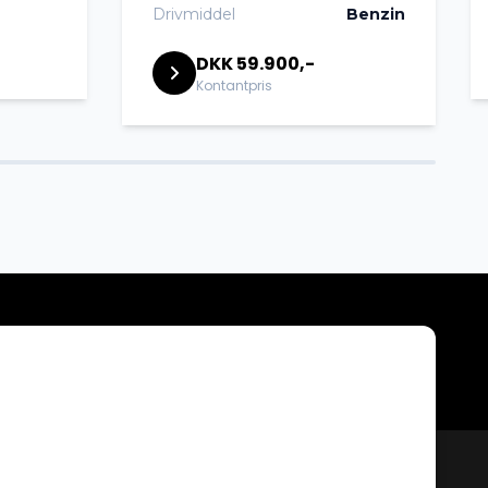
Drivmiddel
Benzin
DKK 59.900,-
Kontantpris